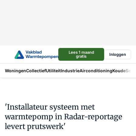
Lees 1 maand
Inloggen
gratis
Woningen
Collectief
Utiliteit
Industrie
Airconditioning
Koude
Sect
'Installateur systeem met
warmtepomp in Radar-reportage
levert prutswerk'