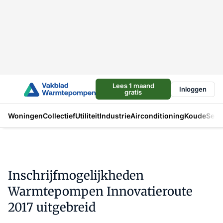
Lees 1 maand
Inloggen
gratis
Woningen
Collectief
Utiliteit
Industrie
Airconditioning
Koude
Sect
Inschrijfmogelijkheden
Warmtepompen Innovatieroute
2017 uitgebreid