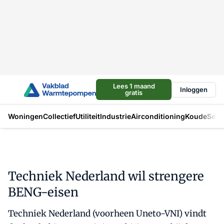
Lees 1 maand
Inloggen
gratis
Woningen
Collectief
Utiliteit
Industrie
Airconditioning
Koude
Sect
Techniek Nederland wil strengere
BENG-eisen
Techniek Nederland (voorheen Uneto-VNI) vindt