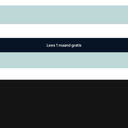
Log in
om dit artikel te lezen.
Lees 1 maand gratis