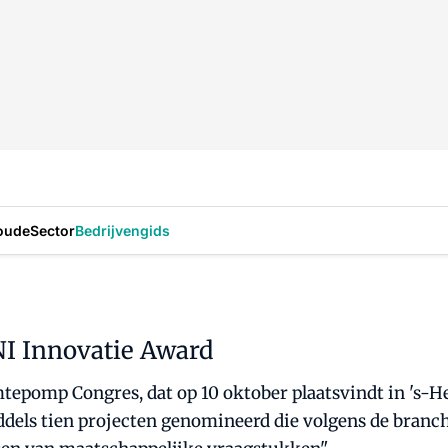
oude
Sector
Bedrijvengids
I Innovatie Award
tepomp Congres, dat op 10 oktober plaatsvindt in 's-H
iddels tien projecten genomineerd die volgens de branc