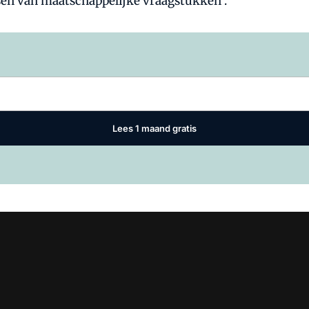
sen van maatschappelijke vraagstukken".
Log in
om dit artikel te lezen.
Lees 1 maand gratis