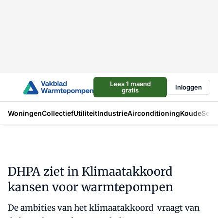
Lees 1 maand
Inloggen
gratis
Woningen
Collectief
Utiliteit
Industrie
Airconditioning
Koude
Sect
DHPA ziet in Klimaatakkoord
kansen voor warmtepompen
De ambities van het klimaatakkoord vraagt van