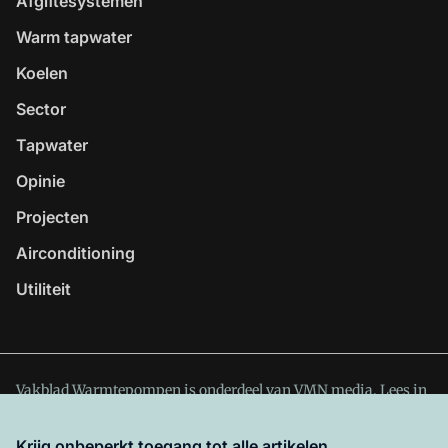
Afgiftesystemen
Warm tapwater
Koelen
Sector
Tapwater
Opinie
Projecten
Airconditioning
Utiliteit
Vakblad Warmtepompen is onderdeel van VMN media. Lees in
ons manifest
waar VMN media voor staat. Op gebruik van
deze site zijn de volgende regelingen van toepassing:
Krijg onbeperkt toegang tot alle artikelen.