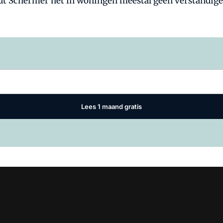
dt Schermer het in woningen meestal geen verstandig
Log in
om dit artikel te lezen.
Lees 1 maand gratis