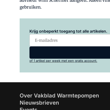
adviseur Wim Schermer aangeeft. Alleen vin
gebruiken.
Krijg onbeperkt toegang tot alle artikelen.
of 1 artikel per week met een gratis account.
Over Vakblad Warmtepompen
Nieuwsbrieven
Events