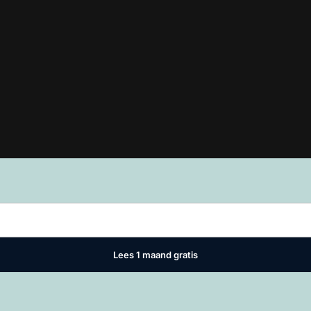
Lees in
ons manifest
waar VMN media voor staat. Op gebruik van deze
ivacy instellingen
Lees 1 maand gratis