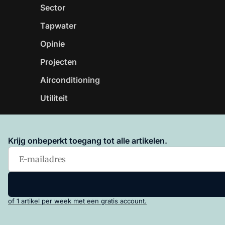
Sector
Tapwater
Opinie
Projecten
Airconditioning
Utiliteit
Krijg onbeperkt toegang tot alle artikelen.
Vakblad Warmtepompen is onderdeel van VMN media. 
Algemene Voorwaarden
en
Privacy en Cookie beleid
|
Pr
of 1 artikel per week met een gratis account.