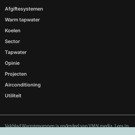
Afgiftesystemen
Warm tapwater
Koelen
Sector
Tapwater
Opinie
Projecten
Airconditioning
Utiliteit
Vakblad Warmtepompen is onderdeel van VMN media. Lees in
ons manifest
waar VMN media voor staat. Op gebruik van