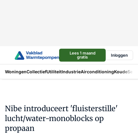
Lees 1 maand
Inloggen
gratis
Woningen
Collectief
Utiliteit
Industrie
Airconditioning
Koude
Sect
Nibe introduceert 'fluisterstille'
lucht/water-monoblocks op
propaan