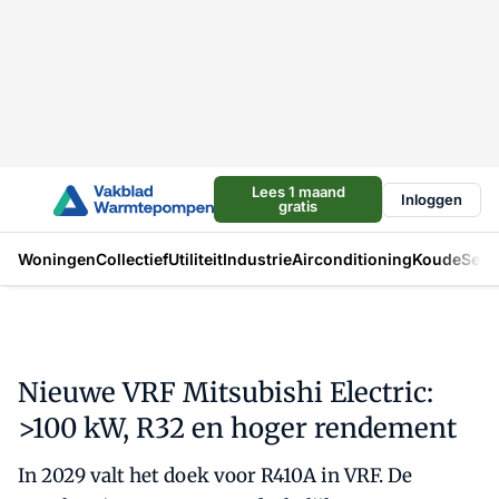
Lees 1 maand
Inloggen
gratis
Woningen
Collectief
Utiliteit
Industrie
Airconditioning
Koude
Sect
Nieuwe VRF Mitsubishi Electric:
>100 kW, R32 en hoger rendement
In 2029 valt het doek voor R410A in VRF. De