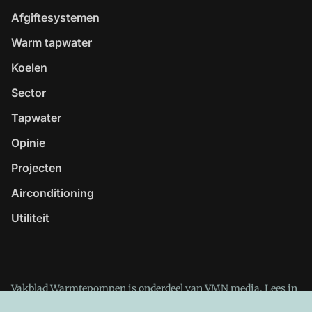
Afgiftesystemen
Warm tapwater
Koelen
Sector
Tapwater
Opinie
Projecten
Airconditioning
Utiliteit
Vakblad Warmtepompen is onderdeel van VMN media. Lees in
ons manifest
waar VMN media voor staat. Op gebruik van