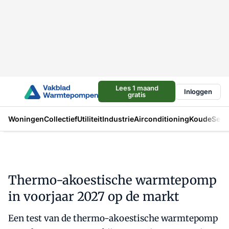
Lees 1 maand
Inloggen
gratis
Woningen
Collectief
Utiliteit
Industrie
Airconditioning
Koude
Sect
Thermo-akoestische warmtepomp
in voorjaar 2027 op de markt
Een test van de thermo-akoestische warmtepomp