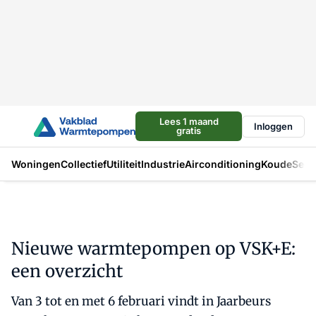
Lees 1 maand
Inloggen
gratis
Woningen
Collectief
Utiliteit
Industrie
Airconditioning
Koude
Sect
Nieuwe warmtepompen op VSK+E:
een overzicht
Van 3 tot en met 6 februari vindt in Jaarbeurs