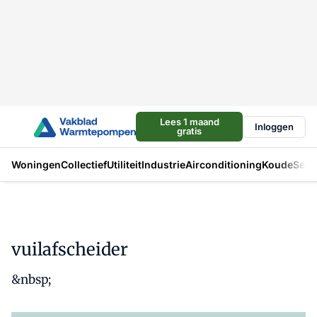
Lees 1 maand
Inloggen
gratis
Woningen
Collectief
Utiliteit
Industrie
Airconditioning
Koude
Sect
vuilafscheider
&nbsp;