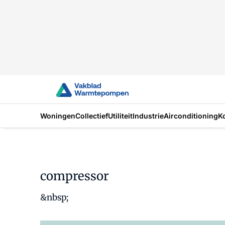
Woningen
Collectief
Utiliteit
Industrie
Airconditioning
K
compressor
&nbsp;