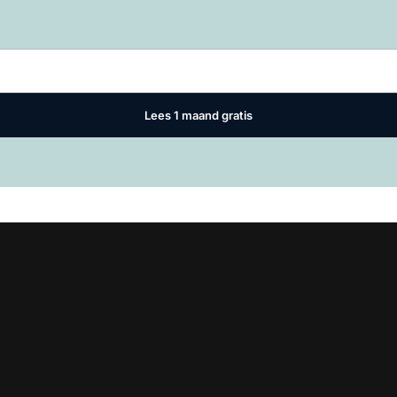
Log in
om dit artikel te lezen.
Lees 1 maand gratis