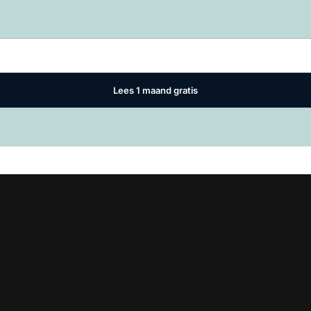
Log in
om dit artikel te lezen.
Lees 1 maand gratis