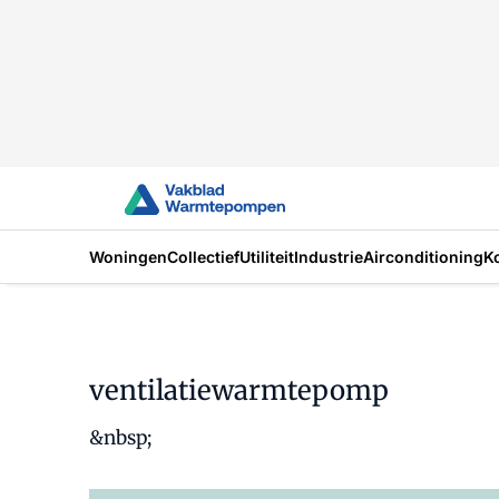
Woningen
Collectief
Utiliteit
Industrie
Airconditioning
K
ventilatiewarmtepomp
&nbsp;