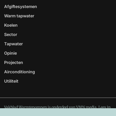
Afgiftesystemen
Warm tapwater
Koelen
Sector
Tapwater
Opinie
Projecten
Airconditioning
Utiliteit
Vakblad Warmtepompen is onderdeel van VMN media. Lees in
ons manifest
waar VMN media voor staat. Op gebruik van