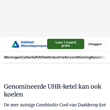
Lees 1 maand
Inloggen
gratis
Woningen
Collectief
Utiliteit
Industrie
Airconditioning
Koude
Sect
Genomineerde UHR-ketel kan ook
koelen
De zeer zuinige CombinAir Cool van Daalderop (tot