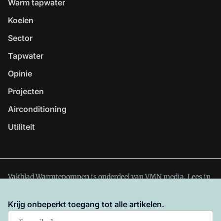
Warm tapwater
Koelen
Sector
Tapwater
Opinie
Projecten
Airconditioning
Utiliteit
Vakblad Warmtepompen is onderdeel van VMN media. Lees in
ons manifest
waar VMN media voor staat. Op gebruik van
deze site zijn de volgende regelingen van toepassing:
Krijg onbeperkt toegang tot alle artikelen.
Algemene Voorwaarden
en
Privacy en Cookie beleid
|
Privacy