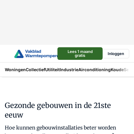
Lees 1 maand
Inloggen
gratis
Woningen
Collectief
Utiliteit
Industrie
Airconditioning
Koude
Sect
Gezonde gebouwen in de 21ste
eeuw
Hoe kunnen gebouwinstallaties beter worden