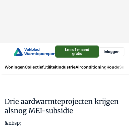
Lees 1 maand
Inloggen
gratis
Woningen
Collectief
Utiliteit
Industrie
Airconditioning
Koude
Sect
Drie aardwarmteprojecten krijgen
alsnog MEI-subsidie
&nbsp;