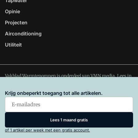
Tapwater
Opinie
Projecten
Airconditioning
Utiliteit
Vakblad Warmtepompen is onderdeel van VMN media. Lees in
ons manifest
waar VMN media voor staat. Op gebruik van
deze site zijn de volgende regelingen van toepassing:
Krijg onbeperkt toegang tot alle artikelen.
Algemene Voorwaarden
en
Privacy en Cookie beleid
|
Privacy
instellingen
Lees 1 maand gratis
of 1 artikel per week met een gratis account.