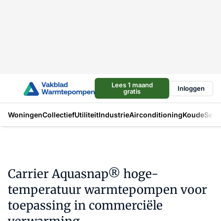
Lees 1 maand
Inloggen
gratis
Woningen
Collectief
Utiliteit
Industrie
Airconditioning
Koude
Sect
Carrier Aquasnap® hoge-
temperatuur warmtepompen voor
toepassing in commerciële