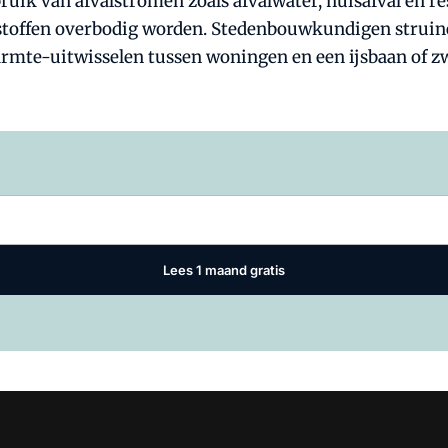
uik van afvalstromen zoals afvalwater, huisafval en re
stoffen overbodig worden. Stedenbouwkundigen struine
rmte-uitwisselen tussen woningen en een ijsbaan of z
Log in
om dit artikel te lezen.
Lees 1 maand gratis