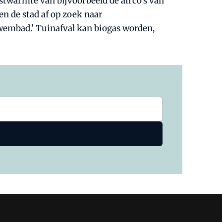
stwarmte van bijvoorbeeld de airco's van
n de stad af op zoek naar
wembad.' Tuinafval kan biogas worden,