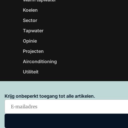
Koelen
Sector
Tapwater
Opinie
Projecten
Airconditioning
Utiliteit
Krijg onbeperkt toegang tot alle artikelen.
Vakblad Warmtepompen is onderdeel van VMN media. 
Algemene Voorwaarden
en
Privacy en Cookie beleid
|
Pr