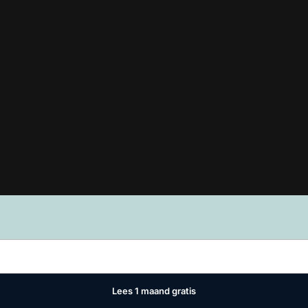
Lees in
ons manifest
waar VMN media voor staat. Op gebruik van deze
ivacy instellingen
Lees 1 maand gratis