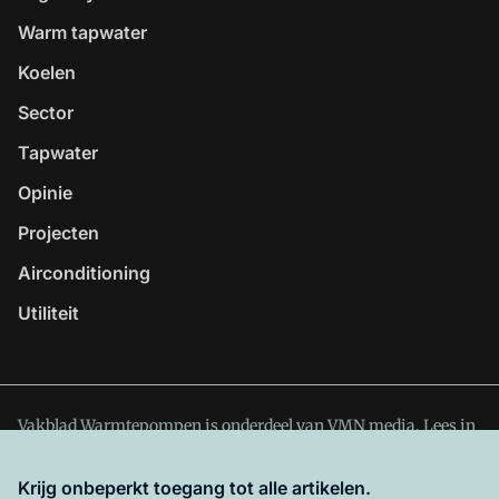
Warm tapwater
Koelen
Sector
Tapwater
Opinie
Projecten
Airconditioning
Utiliteit
Vakblad Warmtepompen is onderdeel van VMN media. Lees in
ons manifest
waar VMN media voor staat. Op gebruik van
deze site zijn de volgende regelingen van toepassing:
Krijg onbeperkt toegang tot alle artikelen.