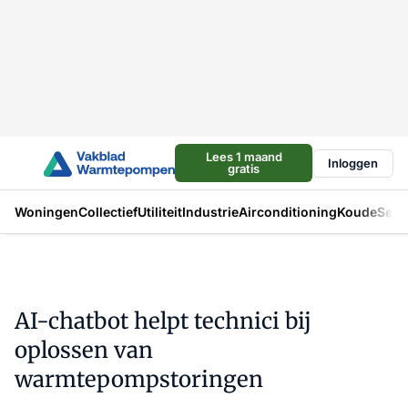
Lees 1 maand
Inloggen
gratis
Woningen
Collectief
Utiliteit
Industrie
Airconditioning
Koude
Sect
AI-chatbot helpt technici bij
oplossen van
warmtepompstoringen