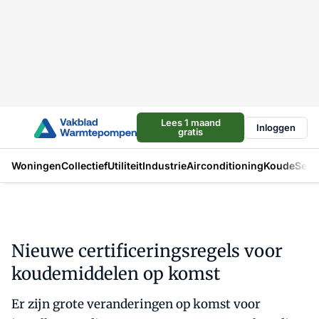
Lees 1 maand
Inloggen
gratis
Woningen
Collectief
Utiliteit
Industrie
Airconditioning
Koude
Sect
Nieuwe certificeringsregels voor
koudemiddelen op komst
Er zijn grote veranderingen op komst voor