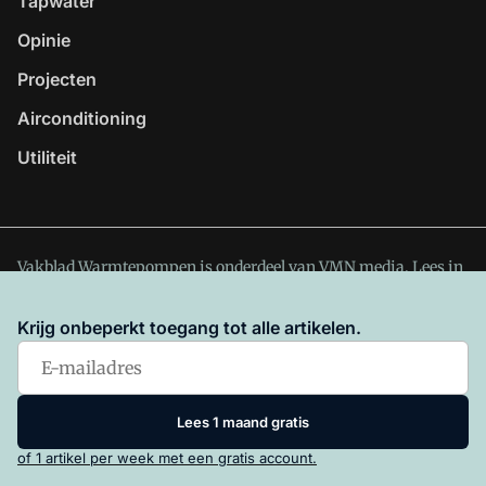
Tapwater
Opinie
Projecten
Airconditioning
Utiliteit
Vakblad Warmtepompen is onderdeel van VMN media. Lees in
ons manifest
waar VMN media voor staat. Op gebruik van
deze site zijn de volgende regelingen van toepassing:
Krijg onbeperkt toegang tot alle artikelen.
Algemene Voorwaarden
en
Privacy en Cookie beleid
|
Privacy
instellingen
Lees 1 maand gratis
of 1 artikel per week met een gratis account.