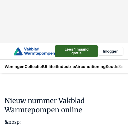
Lees 1 maand
Inloggen
gratis
Woningen
Collectief
Utiliteit
Industrie
Airconditioning
Koude
Sect
Nieuw nummer Vakblad
Warmtepompen online
&nbsp;