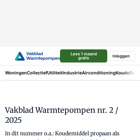
Lees 1 maand
Inloggen
gratis
Woningen
Collectief
Utiliteit
Industrie
Airconditioning
Koude
Sect
Vakblad Warmtepompen nr. 2 /
2025
In dit nummer o.a.: Koudemiddel propaan als