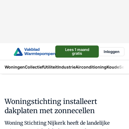
Lees 1 maand
Inloggen
gratis
Woningen
Collectief
Utiliteit
Industrie
Airconditioning
Koude
Sect
Woningstichting installeert
dakplaten met zonnecellen
Woning Stichting Nijkerk heeft de landelijke