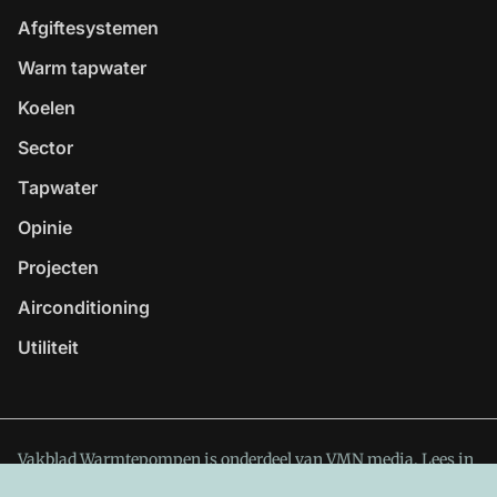
Afgiftesystemen
Warm tapwater
Koelen
Sector
Tapwater
Opinie
Projecten
Airconditioning
Utiliteit
Vakblad Warmtepompen is onderdeel van VMN media. Lees in
ons manifest
waar VMN media voor staat. Op gebruik van