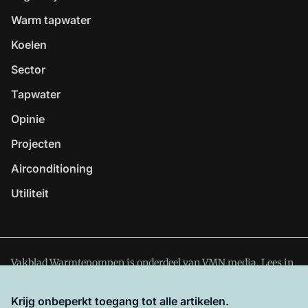
Warm tapwater
Koelen
Sector
Tapwater
Opinie
Projecten
Airconditioning
Utiliteit
Vakblad Warmtepompen is onderdeel van VMN media. Lees in
ons manifest
waar VMN media voor staat. Op gebruik van
deze site zijn de volgende regelingen van toepassing:
Krijg onbeperkt toegang tot alle artikelen.