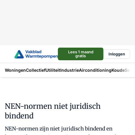
Lees 1 maand
Inloggen
gratis
Woningen
Collectief
Utiliteit
Industrie
Airconditioning
Koude
Sect
NEN-normen niet juridisch
bindend
NEN-normen zijn niet juridisch bindend en