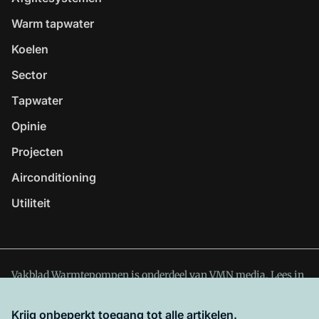
Warm tapwater
Koelen
Sector
Tapwater
Opinie
Projecten
Airconditioning
Utiliteit
Vakblad Warmtepompen is onderdeel van VMN media. Lees in
ons manifest
waar VMN media voor staat. Op gebruik van
deze site zijn de volgende regelingen van toepassing:
Krijg onbeperkt toegang tot alle artikelen.