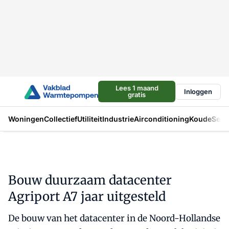
Lees 1 maand
Inloggen
gratis
Woningen
Collectief
Utiliteit
Industrie
Airconditioning
Koude
Sect
Bouw duurzaam datacenter
Agriport A7 jaar uitgesteld
De bouw van het datacenter in de Noord-Hollandse