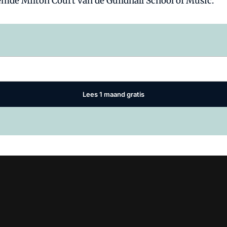
mde Milton Court van de Guildhall School of Music.
Log in
om dit artikel te lezen.
Lees 1 maand gratis