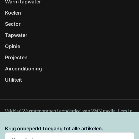
Warm tapwater
Koelen
Sector
Tapwater
Opinie
Projecten
Airconditioning
Utiliteit
Vakblad Warmtepompen is onderdeel van VMN media. Lees in
ons manifest
waar VMN media voor staat. Op gebruik van
deze site zijn de volgende regelingen van toepassing:
Krijg onbeperkt toegang tot alle artikelen.
Algemene Voorwaarden
en
Privacy en Cookie beleid
|
Privacy