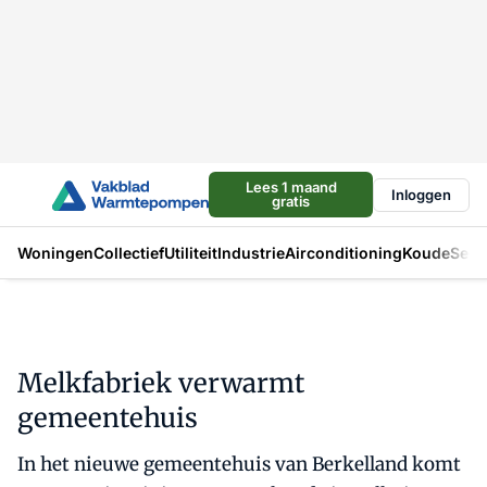
Lees 1 maand
Inloggen
gratis
Woningen
Collectief
Utiliteit
Industrie
Airconditioning
Koude
Sect
Melkfabriek verwarmt
gemeentehuis
In het nieuwe gemeentehuis van Berkelland komt