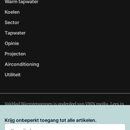
Warm tapwater
Koelen
Sector
Tapwater
Opinie
Projecten
Airconditioning
Utiliteit
Vakblad Warmtepompen is onderdeel van VMN media. Lees in
ons manifest
waar VMN media voor staat. Op gebruik van
deze site zijn de volgende regelingen van toepassing:
Krijg onbeperkt toegang tot alle artikelen.
Algemene Voorwaarden
en
Privacy en Cookie beleid
|
Privacy