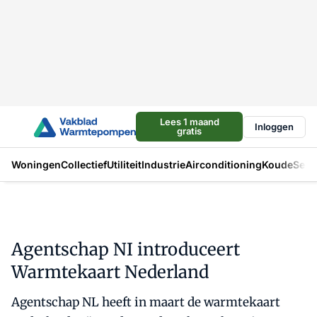
Lees 1 maand
Inloggen
gratis
Woningen
Collectief
Utiliteit
Industrie
Airconditioning
Koude
Sect
Agentschap NI introduceert
Warmtekaart Nederland
Agentschap NL heeft in maart de warmtekaart