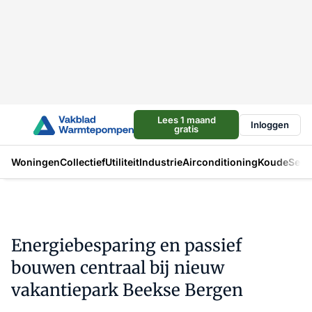
Lees 1 maand
Inloggen
gratis
Woningen
Collectief
Utiliteit
Industrie
Airconditioning
Koude
Sect
Energiebesparing en passief
bouwen centraal bij nieuw
vakantiepark Beekse Bergen