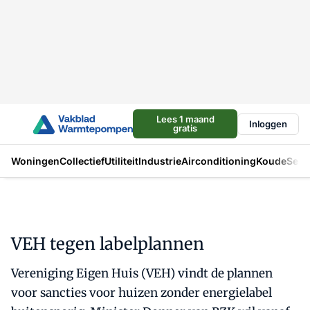
Lees 1 maand
Inloggen
gratis
Woningen
Collectief
Utiliteit
Industrie
Airconditioning
Koude
Sect
VEH tegen labelplannen
Vereniging Eigen Huis (VEH) vindt de plannen
voor sancties voor huizen zonder energielabel