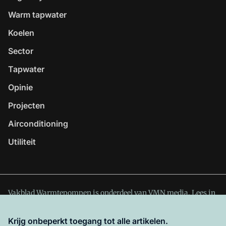
Warm tapwater
Koelen
Sector
Tapwater
Opinie
Projecten
Airconditioning
Utiliteit
Vakblad Warmtepompen is onderdeel van VMN media. Lees in
ons manifest
waar VMN media voor staat. Op gebruik van
deze site zijn de volgende regelingen van toepassing:
Krijg onbeperkt toegang tot alle artikelen.