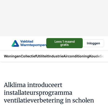
Lees 1 maand
Inloggen
gratis
Woningen
Collectief
Utiliteit
Industrie
Airconditioning
Koude
Sect
Alklima introduceert
installateursprogramma
ventilatieverbetering in scholen