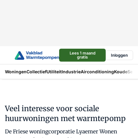
Lees 1 maand
Inloggen
gratis
Woningen
Collectief
Utiliteit
Industrie
Airconditioning
Koude
Sect
Veel interesse voor sociale
huurwoningen met warmtepomp
De Friese woningcorporatie Lyaemer Wonen