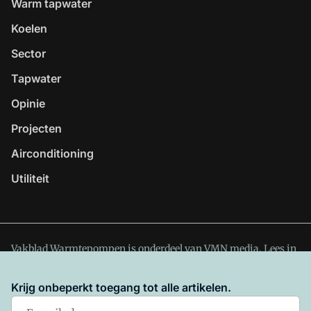
Warm tapwater
Koelen
Sector
Tapwater
Opinie
Projecten
Airconditioning
Utiliteit
Vakblad Warmtepompen is onderdeel van VMN media. Lees in
ons manifest
waar VMN media voor staat. Op gebruik van
deze site zijn de volgende regelingen van toepassing:
Krijg onbeperkt toegang tot alle artikelen.
Algemene Voorwaarden
en
Privacy en Cookie beleid
|
Privacy