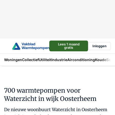
Lees 1 maand
Inloggen
gratis
Woningen
Collectief
Utiliteit
Industrie
Airconditioning
Koude
Sect
700 warmtepompen voor
Waterzicht in wijk Oosterheem
De nieuwe woonbuurt Waterzicht in Oosterheem