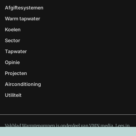
Afgiftesystemen
Warm tapwater
Koelen
Sector
Tapwater
Opinie
Projecten
Airconditioning
Utiliteit
Vakblad Warmtepompen is onderdeel van VMN media. Lees in
ons manifest
waar VMN media voor staat. Op gebruik van