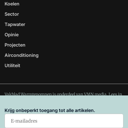
Koelen
Sector
Tapwater
Opinie
Projecten
Airconditioning
Utiliteit
Vakblad Warmtepompen is onderdeel van VMN media. Lees in
ons manifest
waar VMN media voor staat. Op gebruik van
deze site zijn de volgende regelingen van toepassing:
Krijg onbeperkt toegang tot alle artikelen.
Algemene Voorwaarden
en
Privacy en Cookie beleid
|
Privacy
instellingen