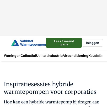
Lees 1 maand
Inloggen
gratis
Woningen
Collectief
Utiliteit
Industrie
Airconditioning
Koude
Sect
Inspiratiesessies hybride
warmtepompen voor corporaties
Hoe kan een hybride warmtepomp bijdragen aan