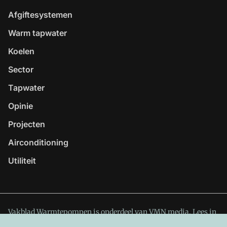
Afgiftesystemen
Warm tapwater
Koelen
Sector
Tapwater
Opinie
Projecten
Airconditioning
Utiliteit
Vakblad Warmtepompen is onderdeel van VMN media. Lees in
ons manifest
waar VMN media voor staat. Op gebruik van