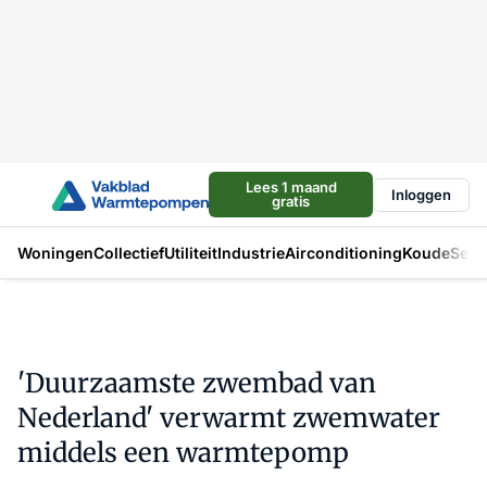
Lees 1 maand
Inloggen
gratis
Woningen
Collectief
Utiliteit
Industrie
Airconditioning
Koude
Sect
'Duurzaamste zwembad van
Nederland' verwarmt zwemwater
middels een warmtepomp