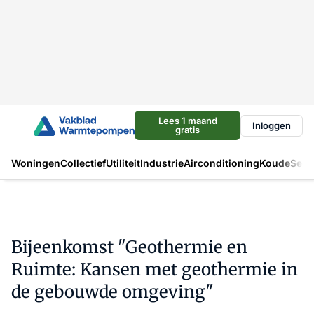
Lees 1 maand
Inloggen
gratis
Woningen
Collectief
Utiliteit
Industrie
Airconditioning
Koude
Sect
Bijeenkomst "Geothermie en
Ruimte: Kansen met geothermie in
de gebouwde omgeving"