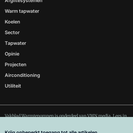
Afgiftesystemen
Warm tapwater
Koelen
Sector
Tapwater
Opinie
Projecten
Airconditioning
Utiliteit
Vakblad Warmtepompen is onderdeel van VMN media. Lees in
ons manifest
waar VMN media voor staat. Op gebruik van
deze site zijn de volgende regelingen van toepassing:
Krijg onbeperkt toegang tot alle artikelen.