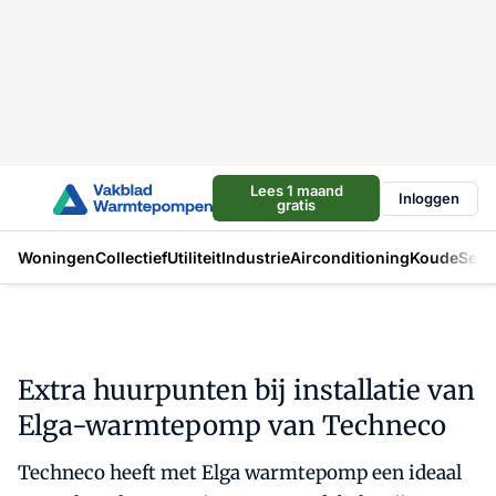
Lees 1 maand
Inloggen
gratis
Woningen
Collectief
Utiliteit
Industrie
Airconditioning
Koude
Sect
Extra huurpunten bij installatie van
Elga-warmtepomp van Techneco
Techneco heeft met Elga warmtepomp een ideaal