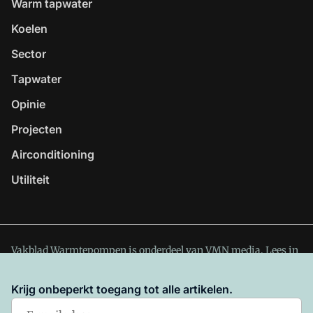
Warm tapwater
Koelen
Sector
Tapwater
Opinie
Projecten
Airconditioning
Utiliteit
Vakblad Warmtepompen is onderdeel van VMN media. Lees in
ons manifest
waar VMN media voor staat. Op gebruik van
deze site zijn de volgende regelingen van toepassing:
Krijg onbeperkt toegang tot alle artikelen.
Algemene Voorwaarden
en
Privacy en Cookie beleid
|
Privacy