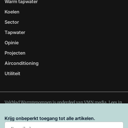
Warm tapwater
Koelen
Sector
Tapwater
Opinie
Projecten
Airconditioning
Utiliteit
Vakblad Warmtepompen is onderdeel van VMN media. Lees in
ons manifest
waar VMN media voor staat. Op gebruik van
deze site zijn de volgende regelingen van toepassing:
Krijg onbeperkt toegang tot alle artikelen.
Algemene Voorwaarden
en
Privacy en Cookie beleid
|
Privacy