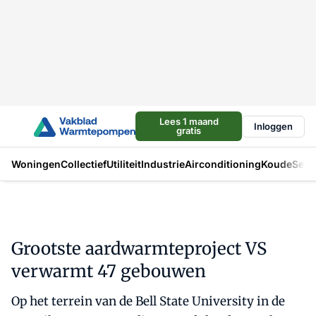
Lees 1 maand
Inloggen
gratis
Woningen
Collectief
Utiliteit
Industrie
Airconditioning
Koude
Sect
Grootste aardwarmteproject VS
verwarmt 47 gebouwen
Op het terrein van de Bell State University in de