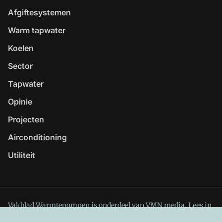
Afgiftesystemen
Warm tapwater
Koelen
Sector
Tapwater
Opinie
Projecten
Airconditioning
Utiliteit
Vakblad Warmtepompen is onderdeel van VMN media. Lees in
ons manifest
waar VMN media voor staat. Op gebruik van