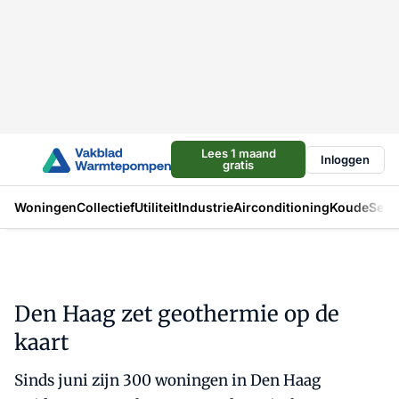
Lees 1 maand
Inloggen
gratis
Woningen
Collectief
Utiliteit
Industrie
Airconditioning
Koude
Sect
Den Haag zet geothermie op de
kaart
Sinds juni zijn 300 woningen in Den Haag