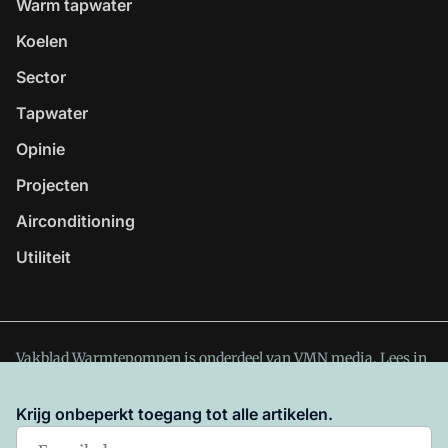
Warm tapwater
Koelen
Sector
Tapwater
Opinie
Projecten
Airconditioning
Utiliteit
Vakblad Warmtepompen is onderdeel van VMN media. Lees in
ons manifest
waar VMN media voor staat. Op gebruik van
deze site zijn de volgende regelingen van toepassing:
Krijg onbeperkt toegang tot alle artikelen.
Algemene Voorwaarden
en
Privacy en Cookie beleid
|
Privacy