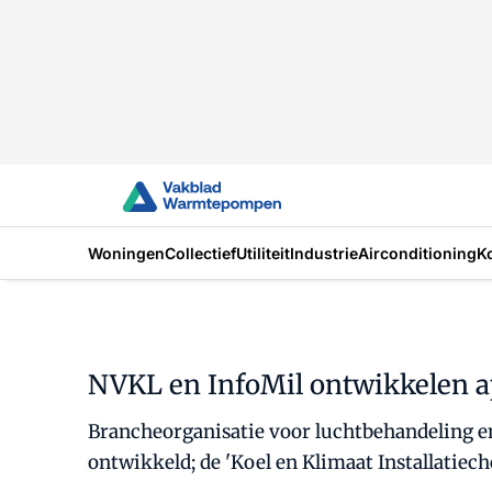
Woningen
Collectief
Utiliteit
Industrie
Airconditioning
K
NVKL en InfoMil ontwikkelen ap
Brancheorganisatie voor luchtbehandeling e
ontwikkeld; de 'Koel en Klimaat Installatiech