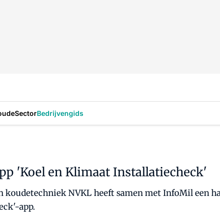
oude
Sector
Bedrijvengids
p 'Koel en Klimaat Installatiecheck'
n koudetechniek NVKL heeft samen met InfoMil een ha
eck'-app.