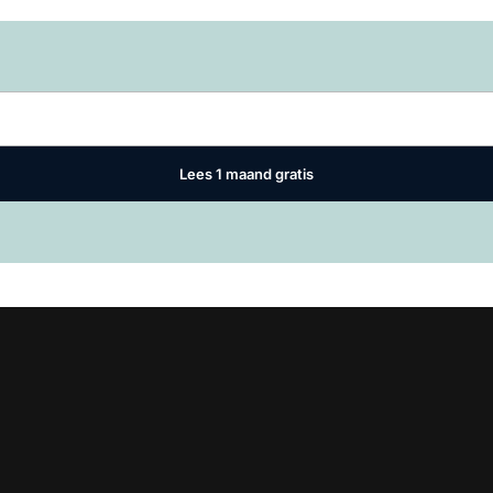
Log in
om dit artikel te lezen.
Lees 1 maand gratis