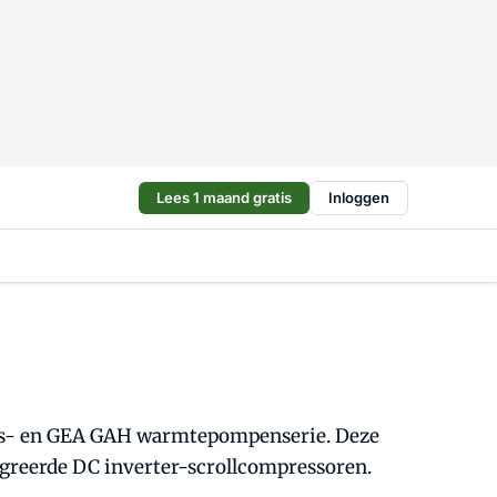
Lees 1 maand gratis
Inloggen
es- en GEA GAH warmtepompenserie. Deze
reerde DC inverter-scrollcompressoren.