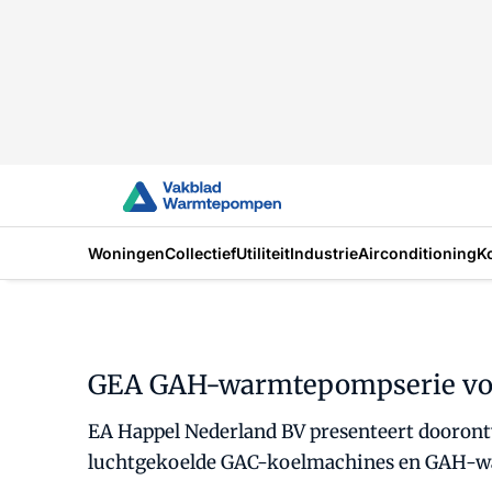
Woningen
Collectief
Utiliteit
Industrie
Airconditioning
K
GEA GAH-warmtepompserie voor
EA Happel Nederland BV presenteert dooro
luchtgekoelde GAC-koelmachines en GAH-war