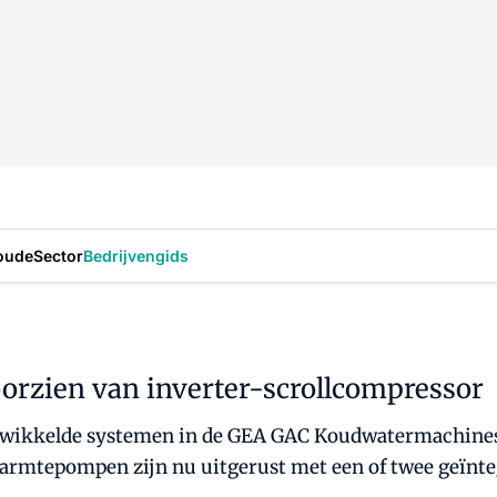
oude
Sector
Bedrijvengids
zien van inverter-scrollcompressor
ntwikkelde systemen in de GEA GAC Koudwatermachin
mtepompen zijn nu uitgerust met een of twee geïnteg