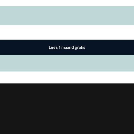
Log in
om dit artikel te lezen.
Lees 1 maand gratis