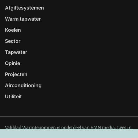
Afgiftesystemen
Warm tapwater
Koelen
Sector
Tapwater
Opinie
Projecten
Airconditioning
Utiliteit
Vakblad Warmtepompen is onderdeel van VMN media. Lees in
ons manifest
waar VMN media voor staat. Op gebruik van