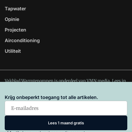
Tapwater
Opinie
Projecten
Airconditioning
Utiliteit
Vakblad Warmtepompen is onderdeel van VMN media. Lees in
ons manifest
waar VMN media voor staat. Op gebruik van
deze site zijn de volgende regelingen van toepassing:
Krijg onbeperkt toegang tot alle artikelen.
Algemene Voorwaarden
en
Privacy en Cookie beleid
|
Privacy
instellingen
Lees 1 maand gratis