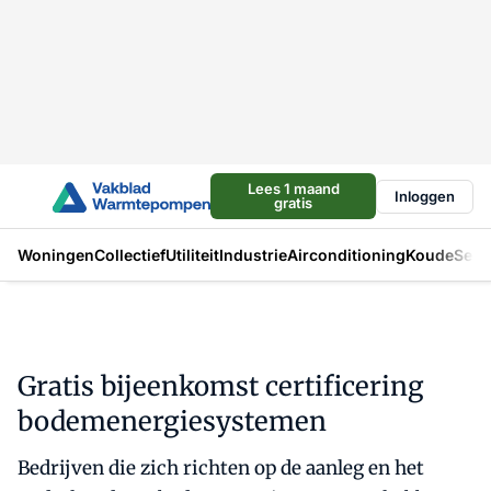
Lees 1 maand
Inloggen
gratis
Woningen
Collectief
Utiliteit
Industrie
Airconditioning
Koude
Sect
Gratis bijeenkomst certificering
bodemenergiesystemen
Bedrijven die zich richten op de aanleg en het