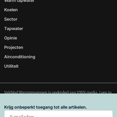
Warm tapwater
Koelen
Sector
Tapwater
Opinie
Projecten
Airconditioning
Utiliteit
Vakblad Warmtepompen is onderdeel van VMN media. Lees in
ons manifest
waar VMN media voor staat. Op gebruik van
deze site zijn de volgende regelingen van toepassing:
Krijg onbeperkt toegang tot alle artikelen.
Algemene Voorwaarden
en
Privacy en Cookie beleid
|
Privacy