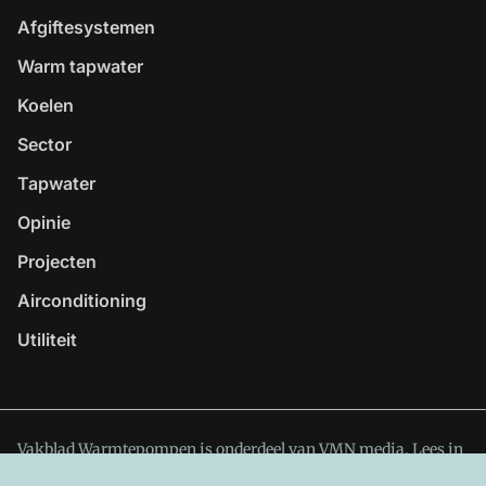
Afgiftesystemen
Warm tapwater
Koelen
Sector
Tapwater
Opinie
Projecten
Airconditioning
Utiliteit
Vakblad Warmtepompen is onderdeel van VMN media. Lees in
ons manifest
waar VMN media voor staat. Op gebruik van