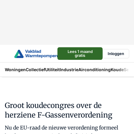
Lees 1 maand
Inloggen
gratis
Woningen
Collectief
Utiliteit
Industrie
Airconditioning
Koude
Sect
Groot koudecongres over de
herziene F-Gassenverordening
Nu de EU-raad de nieuwe verordening formeel